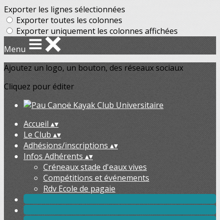
Exporter les lignes sélectionnées
Exporter toutes les colonnes
Exporter uniquement les colonnes affichées
Menu
Ajoutez un logo, un bouton, des réseaux sociaux
Cliquez pour éditer
Accueil
▴
▾
Le Club
▴
▾
Adhésions/inscriptions
▴
▾
Infos Adhérents
▴
▾
Créneaux stade d'eaux vives
Compétitions et événements
Rdv Ecole de pagaie