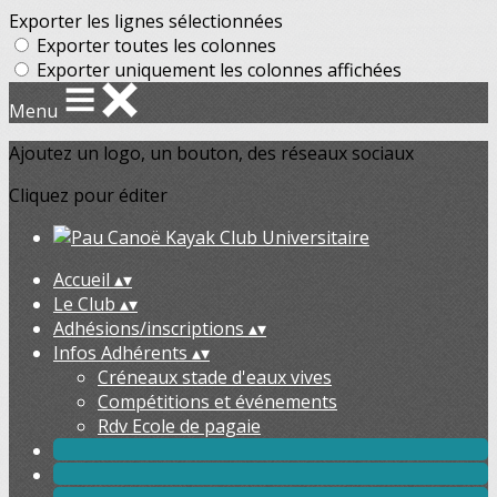
Exporter les lignes sélectionnées
Exporter toutes les colonnes
Exporter uniquement les colonnes affichées
Menu
Ajoutez un logo, un bouton, des réseaux sociaux
Cliquez pour éditer
Accueil
▴
▾
Le Club
▴
▾
Adhésions/inscriptions
▴
▾
Infos Adhérents
▴
▾
Créneaux stade d'eaux vives
Compétitions et événements
Rdv Ecole de pagaie