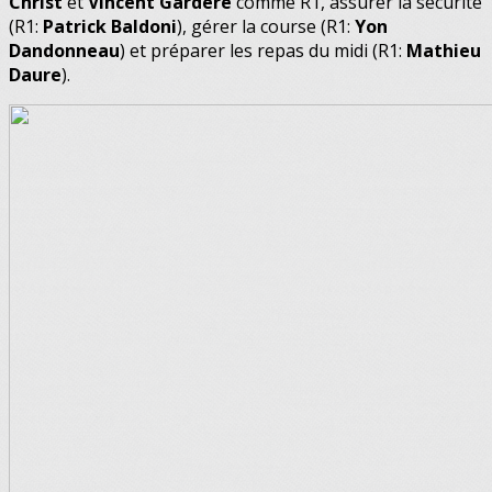
Christ
et
Vincent Gardère
comme R1, assurer la sécurité
(R1:
Patrick Baldoni
), gérer la course (R1:
Yon
Dandonneau
) et préparer les repas du midi (R1:
Mathieu
Daure
).