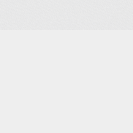
Accueil : Les mercredis de 9h à 12h et de 13h30 à 17h30.
Pour les autres jours de la semaine, merci de nous contact
Téléphone : 07 66 07 41 49
Mail : accueil@pau-ck.org
Adresse : 10 bis avenue du Corps Franc Pommies, 64110 Ju
Contact
Envoyez-nous un message
Je m'abonne à la newsletter
OK
Plan du site