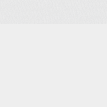
er.
rançon.