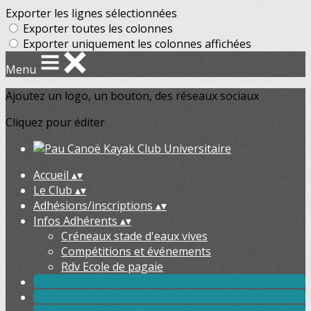
Exporter les lignes sélectionnées
Exporter toutes les colonnes
Exporter uniquement les colonnes affichées
Menu
Ajoutez un logo, un bouton, des réseaux sociaux
Cliquez pour éditer
Accueil
▴
▾
Le Club
▴
▾
Adhésions/inscriptions
▴
▾
Infos Adhérents
▴
▾
Créneaux stade d'eaux vives
Compétitions et événements
Rdv Ecole de pagaie