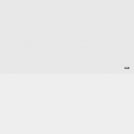
Accueil : Les mercredis de 9h à 12h et de 13h30 à 17h30.
Pour les autres jours de la semaine, merci de nous
contacter.
Téléphone : 07 66 07 41 49
Mail : accueil@pau-ck.org
Adresse : 10 bis avenue du Corps Franc Pommies, 64110
Jurançon.
Contact