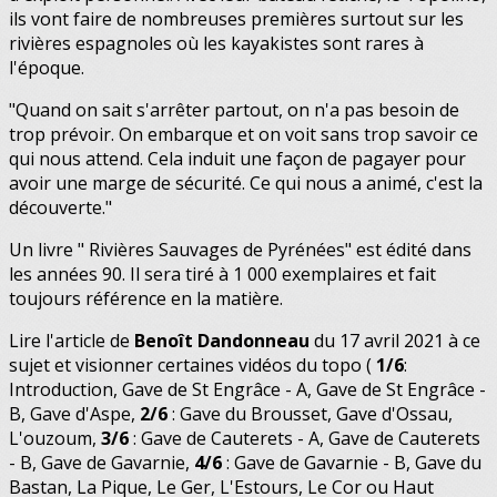
ils vont faire de nombreuses premières surtout sur les
rivières espagnoles où les kayakistes sont rares à
l'époque.
"Quand on sait s'arrêter partout, on n'a pas besoin de
trop prévoir. On embarque et on voit sans trop savoir ce
qui nous attend. Cela induit une façon de pagayer pour
avoir une marge de sécurité. Ce qui nous a animé, c'est la
découverte."
Un livre " Rivières Sauvages de Pyrénées" est édité dans
les années 90. Il sera tiré à 1 000 exemplaires et fait
toujours référence en la matière.
Lire l'article de
Benoît Dandonneau
du 17 avril 2021 à ce
sujet et visionner certaines vidéos du topo (
1/6
:
Introduction, Gave de St Engrâce - A, Gave de St Engrâce -
B, Gave d'Aspe,
2/6
: Gave du Brousset, Gave d'Ossau,
L'ouzoum,
3/6
: Gave de Cauterets - A, Gave de Cauterets
- B, Gave de Gavarnie,
4/6
: Gave de Gavarnie - B, Gave du
Bastan, La Pique, Le Ger, L'Estours, Le Cor ou Haut