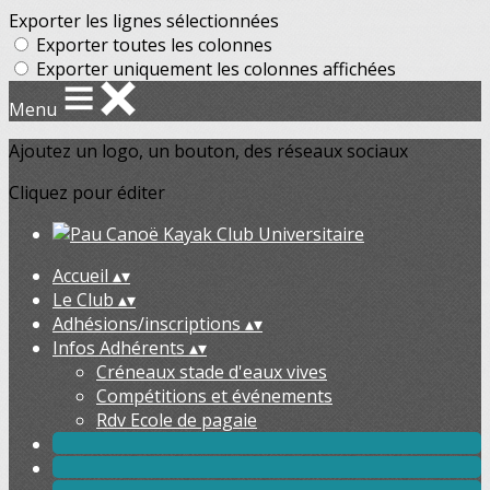
Exporter les lignes sélectionnées
Exporter toutes les colonnes
Exporter uniquement les colonnes affichées
Menu
Ajoutez un logo, un bouton, des réseaux sociaux
Cliquez pour éditer
Accueil
▴
▾
Le Club
▴
▾
Adhésions/inscriptions
▴
▾
Infos Adhérents
▴
▾
Créneaux stade d'eaux vives
Compétitions et événements
Rdv Ecole de pagaie